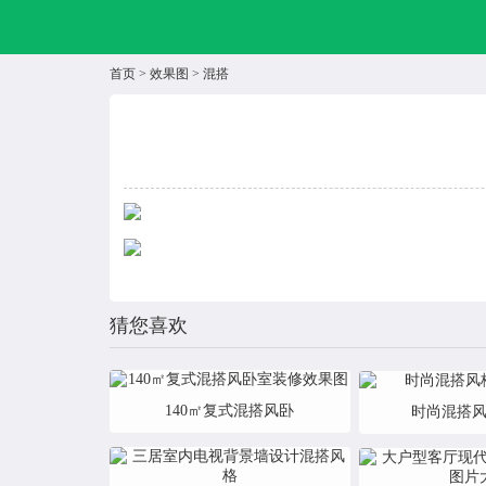
首页
>
效果图
>
混搭
猜您喜欢
140㎡复式混搭风卧
时尚混搭