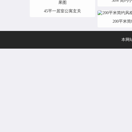
30㎡简约
45平一居室公寓玄关
200平米
本网