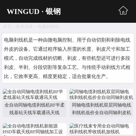
WINGUD · 银钢
首页
>
线束设备
>
电脑剥线机
首页
电脑剥线机是一种由微电脑控制、用于自动切割和剥除电线
超声波焊接
外皮的设备。它通过程序输入所需的长度、剥皮尺寸和加工
模式，自动完成线材的切断、剥皮，有些机型还可进行多段
自动生产线
剥皮、半剥、分段切割等复杂工艺。与传统手动剥线方式相
同轴剥线机
比，它效率更高、精度更稳定，适合批量化生产。
电脑剥线机
自动端子机
全自动同轴电缆剥线机RF半柔
同轴电缆剥线机双层同轴电线
线基站天线车载通讯天线
剥线机低价全自动同轴剥皮机
编织处理机
收送线机