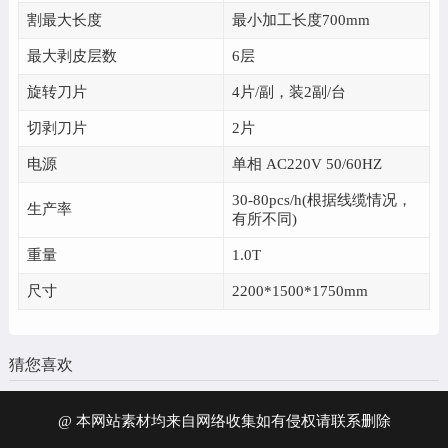
割最大长度
最小加工长度700mm
最大剥皮层数
6层
旋转刀片
4片/副，装2副/台
切剥刀片
2片
电源
单相 AC220V 50/60HZ
30-80pcs/h(根据线缆情况，
生产率
有所不同)
重量
1.0T
尺寸
2200*1500*1750mm
猜您喜欢
@ 本网站素材均来自网络收集如有侵权请联系删除