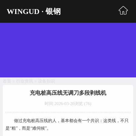
WINGUD · 银钢
首页
超声波焊接
自动生产线
同轴剥线机
首页
>
行业资讯
>
设备知识
电脑剥线机
充电桩高压线无调刀多段剥线机
自动端子机
时间:2026-03-20
浏览:(
76)
编织处理机
做过充电桩高压线的人，基本都会有一个共识：这类线，不只
收送线机
是“粗”，而是“难伺候”。