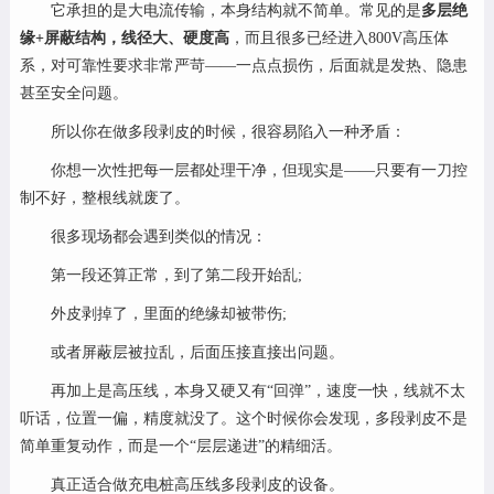
它承担的是大电流传输，本身结构就不简单。常见的是
多层绝
行业资讯
缘+屏蔽结构，线径大、硬度高
，而且很多已经进入800V高压体
系，对可靠性要求非常严苛——一点点损伤，后面就是发热、隐患
联系银钢
甚至安全问题。
所以你在做多段剥皮的时候，很容易陷入一种矛盾：
你想一次性把每一层都处理干净，但现实是——只要有一刀控
制不好，整根线就废了。
很多现场都会遇到类似的情况：
第一段还算正常，到了第二段开始乱;
外皮剥掉了，里面的绝缘却被带伤;
或者屏蔽层被拉乱，后面压接直接出问题。
再加上是高压线，本身又硬又有“回弹”，速度一快，线就不太
听话，位置一偏，精度就没了。这个时候你会发现，多段剥皮不是
简单重复动作，而是一个“层层递进”的精细活。
真正适合做充电桩高压线多段剥皮的设备。