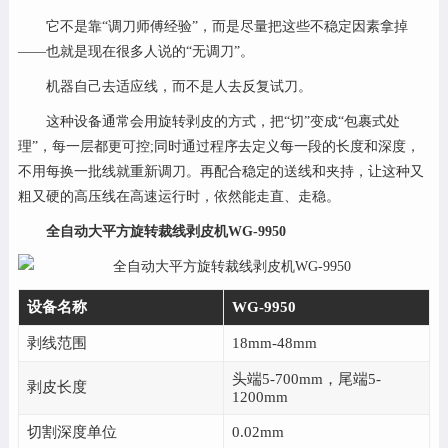
它不是靠“调刀师傅经验”，而是尽量把这些不稳定因素拿掉
——也就是现在很多人说的“无调刀”。
机器自己去适应线，而不是人去反复试刀。
这种设备通常会用旋转剥皮的方式，把“切”变成“包裹式处
理”，每一层都更可控;同时通过程序去定义每一段的长度和深度，
不用每换一批线就重新调刀。再配合稳定的送线和夹持，让这种又
粗又硬的高压线在高速运行时，依然能走直、走稳。
全自动大平方旋转裁线剥皮机WG-9950
设备名称
WG-9950
剥线范围
18mm-48mm
头端5-700mm，尾端5-
剥皮长度
1200mm
切割深度单位
0.02mm