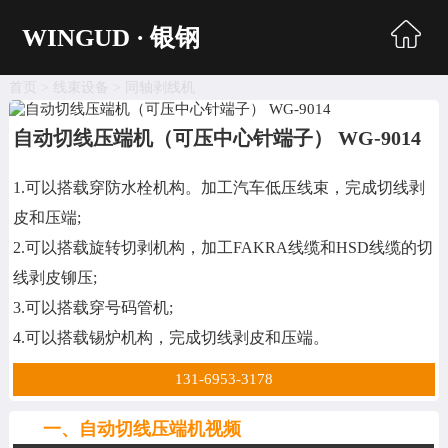
WINGUD · 银钢
首页
>
线束设备
>
同轴剥线机
首页
自动切线压端机（可压中心针端子） WG-9014
超声波焊接
1.可以搭载穿防水栓机构。加工汽车低压线束，完成切线剥
自动生产线
皮和压端;
同轴剥线机
2.可以搭载旋转切剥机构，加工FAKRA线缆和HSD线缆的切
线剥皮铆压;
电脑剥线机
3.可以搭载穿号码管机;
自动端子机
4.可以搭载锡炉机构，完成切线剥皮和压端。
编织处理机
131-6953-3178
收送线机
一、自动切线压端机视频