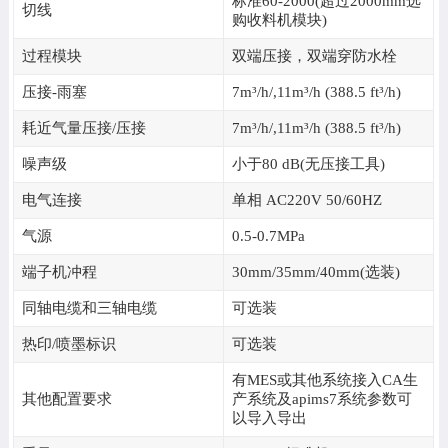
标准60-2000(超过2000mm选
切线
购收料机模块)
过程模块
双端压接，双端穿防水栓
压接-雨塞
7m³/h/,11m³/h (388.5 ft³/h)
耗近气量压接/压接
7m³/h/,11m³/h (388.5 ft³/h)
噪声级
小于80 dB(无压接工具)
电气连接
单相 AC220V 50/60HZ
气源
0.5-0.7MPa
端子机冲程
30mm/35mm/40mm(选装)
同轴电缆和三轴电缆
可选装
热印/喷墨标识
可选装
有MES或其他系统接入CA生
其他配置要求
产系统及apims7系统参数可
以导入导出