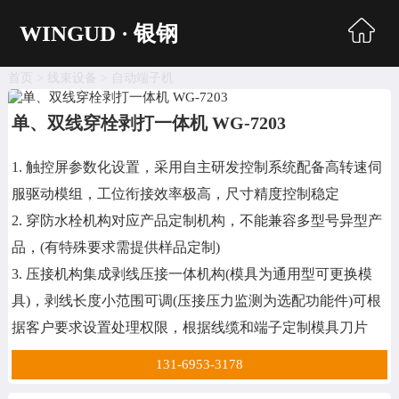
WINGUD · 银钢
首页
>
线束设备
>
自动端子机
首页
单、双线穿栓剥打一体机 WG-7203
超声波焊接
1. 触控屏参数化设置，采用自主研发控制系统配备高转速伺
自动生产线
服驱动模组，工位衔接效率极高，尺寸精度控制稳定
同轴剥线机
2. 穿防水栓机构对应产品定制机构，不能兼容多型号异型产
品，(有特殊要求需提供样品定制)
电脑剥线机
3. 压接机构集成剥线压接一体机构(模具为通用型可更换模
自动端子机
具)，剥线长度小范围可调(压接压力监测为选配功能件)可根
据客户要求设置处理权限，根据线缆和端子定制模具刀片
编织处理机
131-6953-3178
收送线机