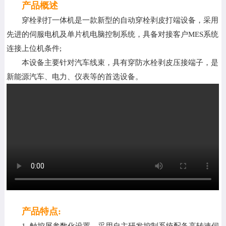
产品概述
行业资讯
穿栓剥打一体机是一款新型的自动穿栓剥皮打端设备，采用
联系银钢
先进的伺服电机及单片机电脑控制系统，具备对接客户MES系统
连接上位机条件;
本设备主要针对汽车线束，具有穿防水栓剥皮压接端子，是
新能源汽车、电力、仪表等的首选设备。
产品特点:
1. 触控屏参数化设置，采用自主研发控制系统配备高转速伺