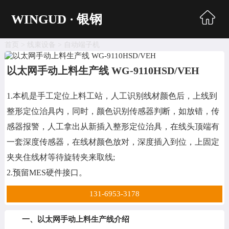
WINGUD · 银钢
首页
>
线束设备
>
自动端子机
首页
以太网手动上料生产线 WG-9110HSD/VEH
超声波焊接
1.本机是手工定位上料工站，人工识别线材颜色后，上线到
自动生产线
整形定位治具内，同时，颜色识别传感器判断，如放错，传
同轴剥线机
感器报警，人工拿出从新插入整形定位治具，在线头顶端有
一套深度传感器，在线材颜色放对，深度插入到位，上固定
电脑剥线机
夹夹住线材等待旋转夹来取线;
自动端子机
2.预留MES硬件接口。
编织处理机
131-6953-3178
收送线机
一、以太网手动上料生产线介绍